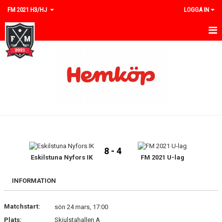
FM 2021 H3/HJ
LOGGA IN
HEM
NYHETER
KALENDER
MATCHER
TRUPPEN
8 - 4
BILDGALLERI
Eskilstuna Nyfors IK
FM 2021 U-lag
DOKUMENT
INFORMATION
KONTAKT
Matchstart:
sön 24 mars, 17:00
Plats:
Skjulstahallen A