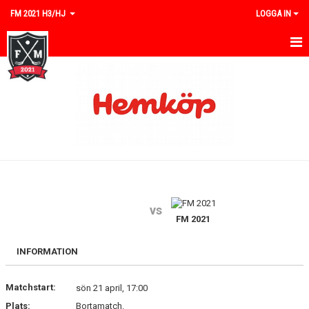
FM 2021 H3/HJ
LOGGA IN
HEM
NYHETER
KALENDER
MATCHER
TRUPPEN
vs
BILDGALLERI
FM 2021
DOKUMENT
INFORMATION
KONTAKT
Matchstart:
sön 21 april, 17:00
Plats:
Bortamatch.