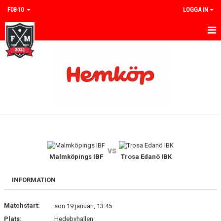
F08-10
LOGGA IN
HEM
NYHETER
KALENDER
MATCHER
TRUPPEN
vs
BILDGALLERI
Malmköpings IBF
Trosa Edanö IBK
DOKUMENT
INFORMATION
KONTAKT
Matchstart:
sön 19 januari, 13:45
Plats:
Hedebyhallen