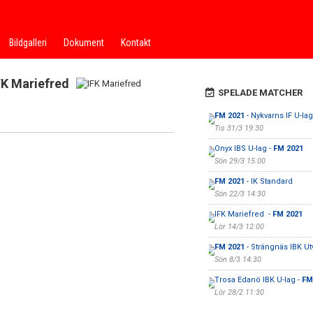
Bildgalleri
Dokument
Kontakt
FK Mariefred
SPELADE MATCHER
FM 2021
- Nykvarns IF U-lag
Tis 31/3 19:30
Onyx IBS U-lag -
FM 2021
Sön 29/3 15:00
FM 2021
- IK Standard
Sön 22/3 14:30
IFK Mariefred -
FM 2021
Lör 14/3 12:00
FM 2021
- Strängnäs IBK Ut
Sön 8/3 14:30
Trosa Edanö IBK U-lag -
FM
Lör 28/2 11:30