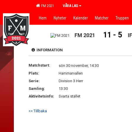
FM 2021
VÅRA LAG
Hem
Nyheter
Kalender
Matcher
Truppen
11 - 5
FM 2021
I
INFORMATION
Matchstart:
sön 30 november, 14:30
Plats:
Hammarvallen
Serie:
Division 3 Herr
Samling:
13:30
Aktivitetsinfo:
Svarta stället
<< Tillbaka