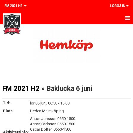
FM 2021 H2
LOGGA IN
HEM
NYHETER
KALENDER
MATCHER
TRUPPEN
FM 2021 H2
» Baklucka 6 juni
BILDGALLERI
Tid:
lör 06 juni, 06:50 - 15:00
DOKUMENT
Plats:
Heden Malmköping
Anton Jonsson 0650-1500
KONTAKT
Anton Carlsson 0650-1500
Oscar Dolfén 0650-1500
Aktivitetsinfo: