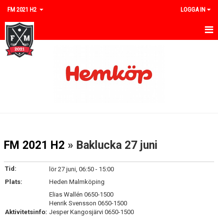
FM 2021 H2
LOGGA IN
HEM
NYHETER
KALENDER
MATCHER
TRUPPEN
FM 2021 H2
» Baklucka 27 juni
BILDGALLERI
Tid:
lör 27 juni, 06:50 - 15:00
DOKUMENT
Plats:
Heden Malmköping
Elias Wallén 0650-1500
KONTAKT
Henrik Svensson 0650-1500
Aktivitetsinfo:
Jesper Kangosjärvi 0650-1500