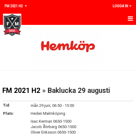
FM 2021 H2
LOGGA IN
HEM
NYHETER
KALENDER
MATCHER
TRUPPEN
FM 2021 H2
» Baklucka 29 augusti
BILDGALLERI
Tid:
mån 29 juni, 06:50 - 15:00
DOKUMENT
Plats:
Heden Malmköping
Isac Kerman 0650-1500
KONTAKT
Jacob Åhrberg 0650-1500
Oliver Eriksson 0650-1500