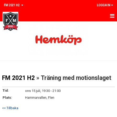
FM 2021 H2
LOGGA IN
HEM
NYHETER
KALENDER
MATCHER
TRUPPEN
FM 2021 H2
» Träning med motionslaget
BILDGALLERI
Tid:
ons 15 juli, 19:30 - 21:00
DOKUMENT
Plats:
Hammarvallen, Flen
KONTAKT
<< Tillbaka