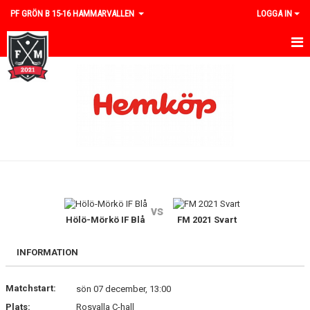
PF GRÖN B 15-16 HAMMARVALLEN
LOGGA IN
HEM
NYHETER
KALENDER
MATCHER
TRUPPEN
vs
BILDGALLERI
Hölö-Mörkö IF Blå
FM 2021 Svart
DOKUMENT
INFORMATION
KONTAKT
Matchstart:
sön 07 december, 13:00
Plats:
Rosvalla C-hall