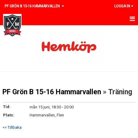
PF GRÖN B 15-16 HAMMARVALLEN
LOGGA IN
HEM
NYHETER
KALENDER
MATCHER
TRUPPEN
PF Grön B 15-16 Hammarvallen
» Träning
BILDGALLERI
Tid:
mån 15 juni, 18:30 - 20:00
DOKUMENT
Plats:
Hammarvallen, Flen
KONTAKT
<< Tillbaka