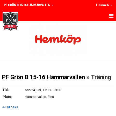
PF GRÖN B 15-16 HAMMARVALLEN
LOGGA IN
HEM
NYHETER
KALENDER
MATCHER
TRUPPEN
PF Grön B 15-16 Hammarvallen
» Träning
BILDGALLERI
Tid:
ons 24 juni, 17:30 - 18:30
DOKUMENT
Plats:
Hammarvallen, Flen
KONTAKT
<< Tillbaka