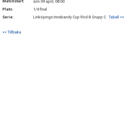
BILDGALLERI
Matchstart:
sön 09 april, 08:00
Plats:
1/4 final
DOKUMENT
Serie:
Linköpings Innebandy Cup Röd B Grupp C
Tabell >>
KONTAKT
<< Tillbaka