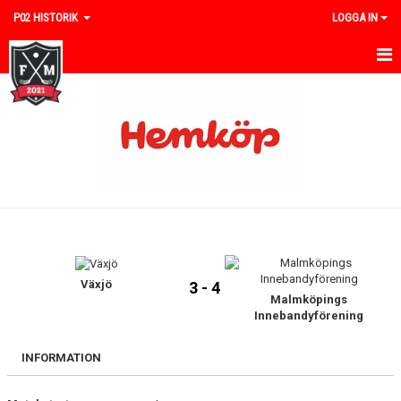
P02 HISTORIK
LOGGA IN
HEM
NYHETER
TRUPPEN
KALENDER
MATCHER
TABELLER
Växjö
3 - 4
Malmköpings
Innebandyförening
STATISTIK
INFORMATION
GÄSTBOK