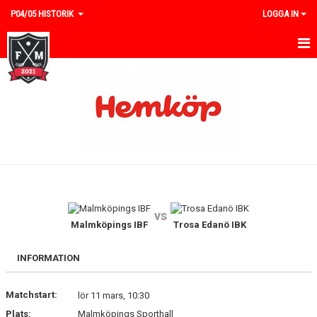
P04/05 HISTORIK
LOGGA IN
HEM
NYHETER
KALENDER
TRUPPEN
GÄSTBOK
vs
BILDGALLERI
Malmköpings IBF
Trosa Edanö IBK
DOKUMENT
INFORMATION
KONTAKT
Matchstart:
lör 11 mars, 10:30
Plats:
Malmköpings Sporthall
MATCHER