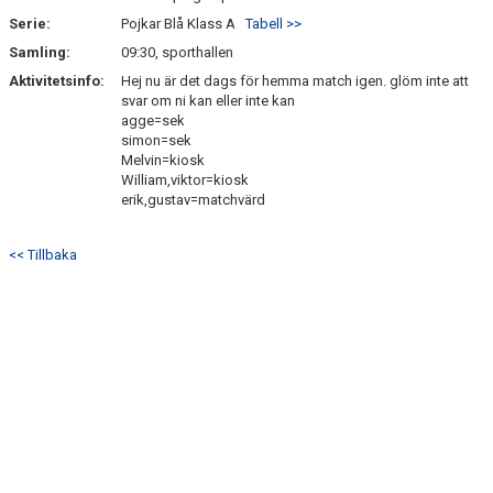
Serie:
Pojkar Blå Klass A
Tabell >>
Samling:
09:30, sporthallen
Aktivitetsinfo:
Hej nu är det dags för hemma match igen. glöm inte att
svar om ni kan eller inte kan
agge=sek
simon=sek
Melvin=kiosk
William,viktor=kiosk
erik,gustav=matchvärd
<< Tillbaka