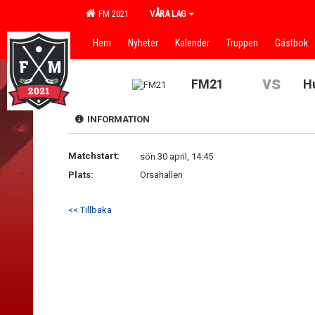
FM 2021
VÅRA LAG
Hem
Nyheter
Kalender
Truppen
Gästbok
vs
FM21
H
INFORMATION
Matchstart:
sön 30 april, 14:45
Plats:
Orsahallen
<< Tillbaka