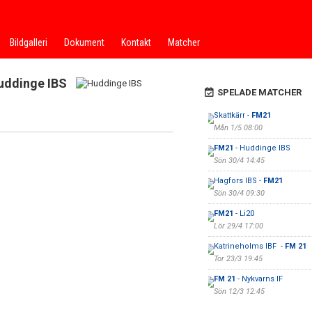
Bildgalleri
Dokument
Kontakt
Matcher
uddinge IBS
SPELADE MATCHER
Skattkärr -
FM21
Mån 1/5 08:00
FM21
- Huddinge IBS
Sön 30/4 14:45
Hagfors IBS -
FM21
Sön 30/4 09:30
FM21
- Li20
Lör 29/4 17:00
Katrineholms IBF -
FM 21
Tor 23/3 19:45
FM 21
- Nykvarns IF
Sön 12/3 12:45