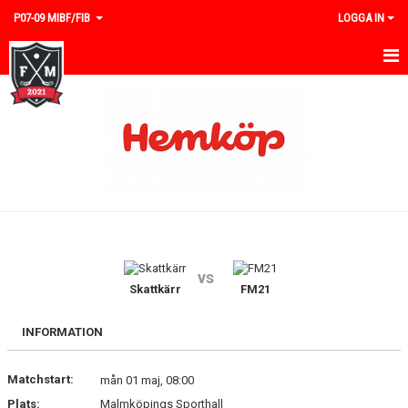
P07-09 MIBF/FIB
LOGGA IN
HEM
NYHETER
KALENDER
TRUPPEN
GÄSTBOK
vs
BILDGALLERI
Skattkärr
FM21
DOKUMENT
INFORMATION
KONTAKT
Matchstart:
mån 01 maj, 08:00
Plats:
Malmköpings Sporthall
MATCHER