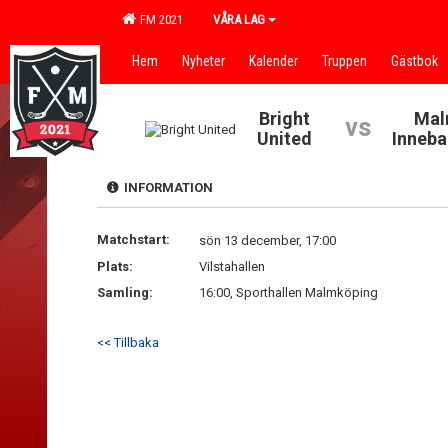
FM 2021
VÅRA LAG
Hem
Nyheter
Kalender
Truppen
Gästbok
Bright
Mal
vs
United
Inneba
INFORMATION
Matchstart:
sön 13 december, 17:00
Plats:
Vilstahallen
Samling:
16:00, Sporthallen Malmköping
<< Tillbaka