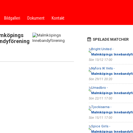
Bildgalleri
Dokument
Kontakt
mköpings
SPELADE MATCHER
ndyförening
Bright United -
Malmköpings Innebandyf
Sön 13/12 17:00
Nyfors IK Vets -
Malmköpings Innebandyf
Sön 29/11 20:20
Umadbro -
Malmköpings Innebandyf
Sön 22/11 17:00
Tjockisarna -
Malmköpings Innebandyf
Sön 15/11 17:00
Spice Girls -
Malmköpings Innebandyf