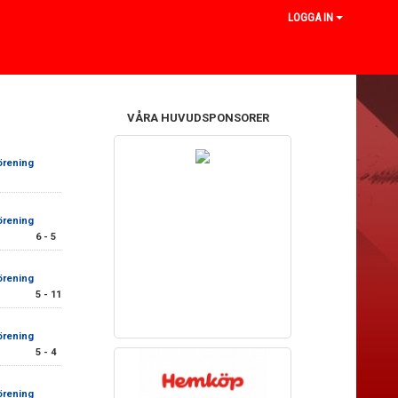
LOGGA IN
VÅRA HUVUDSPONSORER
örening
örening
6 - 5
örening
5 - 11
örening
5 - 4
örening