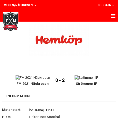
VIOLEN/NÄCKROSEN
LOGGA IN
HEM
NYHETER
KALENDER
MATCHER
TRUPPEN
0 - 2
BILDGALLERI
FM 2021 Näckrosen
Strömmen IF
DOKUMENT
INFORMATION
KONTAKT
Matchstart:
lör 04 maj, 11:00
Plats:
Linköpings Sporthall