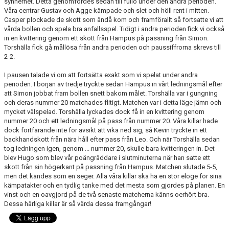
synnerhet. Detta genomfördes sedan till fullo under den andra perioden.
Våra centrar Gustav och Agge kämpade och slet och höll rent i mitten.
Casper plockade de skott som ändå kom och framförallt så fortsatte vi att
vårda bollen och spela bra anfallsspel. Tidigt i andra perioden fick vi också
in en kvittering genom ett skott från Hampus på passning från Simon.
Torshälla fick gå mållösa från andra perioden och paussiffrorna skrevs till
2-2.
I pausen talade vi om att fortsätta exakt som vi spelat under andra
perioden. I början av tredje tryckte sedan Hampus in vårt ledningsmål efter
att Simon jobbat fram bollen snett bakom målet. Torshälla var i gungning
och deras nummer 20 matchades flitigt. Matchen var i detta läge jämn och
mycket välspelad. Torshälla lyckades dock få in en kvittering genom
nummer 20 och ett ledningsmål på pass från nummer 20. Våra killar hade
dock fortfarande inte för avsikt att vika ned sig, så Kevin tryckte in ett
backhandskott från nära håll efter pass från Leo. Och när Torshälla sedan
tog ledningen igen, genom ... nummer 20, skulle bara kvitteringen in. Det
blev Hugo som blev vår poängräddare i slutminuterna när han satte ett
skott från sin högerkant på passning från Hampus. Matchen slutade 5-5,
men det kändes som en seger. Alla våra killar ska ha en stor eloge för sina
kämpatakter och en tydlig tanke med det mesta som gjordes på planen. En
vinst och en oavgjord på de två senaste matcherna känns oerhört bra.
Dessa härliga killar är så värda dessa framgångar!