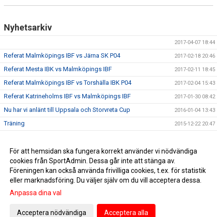
Nyhetsarkiv
2017-04-07 18:44
Referat Malmköpings IBF vs Järna SK P04
2017-02-18 20:46
Referat Mesta IBK vs Malmköpings IBF
2017-02-11 18:45
Referat Malmköpings IBF vs Torshälla IBK P04
2017-02-04 15:43
Referat Katrineholms IBF vs Malmköpings IBF
2017-01-30 08:42
Nu har vi anlänt till Uppsala och Storvreta Cup
2016-01-04 13:43
Träning
2015-12-22 20:47
Matchdax igen!
2015-11-28 18:26
Referat Mibf 04/05-Tälje
För att hemsidan ska fungera korrekt använder vi nödvändiga
2015-10-24 20:44
cookies från SportAdmin. Dessa går inte att stänga av.
Träning hösten 2015
2015-09-07 20:51
Föreningen kan också använda frivilliga cookies, t.ex. för statistik
eller marknadsföring. Du väljer själv om du vill acceptera dessa.
Anpassa dina val
Cookie-inställningar
Gå till Webbversion
Acceptera nödvändiga
Acceptera alla