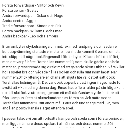
Första forwardspar - Viktor och Kevin
Första center - Gustav
Andra forwardspar - Oskar och Hugo
Andra center - Agge
Tredje forwardspar - Simon och Erik
Första backpar - William L och Emad
Andra backpar - Leo och Hampus
Efter ombyte i styrketräningsrummet, lek med rundpingis och sedan en
kort uppvärmning startade vi matchen och hade kommit överens om att
inte släppa till något baklängesmål i första bytet. Killarna höll det löftet,
men det var på håret. Torshällas nummer 20, som skulle gäcka oss hela
matchen, presenterade sig direkt med ett rykande skott i ribban. Våra killar
höll i spelet bra och vågade hålla i bollen och rulla runt inom laget. När
nummer 20 fick ytterligare en chans att skjuta lite väl ostört satt dock
Torshällas ledningsmål. Det var dock uppenbart att ingen i laget hade för
avsikt att vika ned sig denna dag. Emad hade flera raider på sin högerkant
och till slut fick vi utdelning genom ett mål där Gustav styrde in ett skott
från Hampus. Precis i slutsekunderna av första halvlek satte sedan
Torshällas nummer 20 sitt andra mål. Paus och underläge med 1-2, men
ändå en positiv känsla i laget efter bra spel.
I pausen talade vi om att fortsätta kämpa och spela som i första perioden,
men ligga närmare deras spelare i allmänhet och deras nummer 20 i