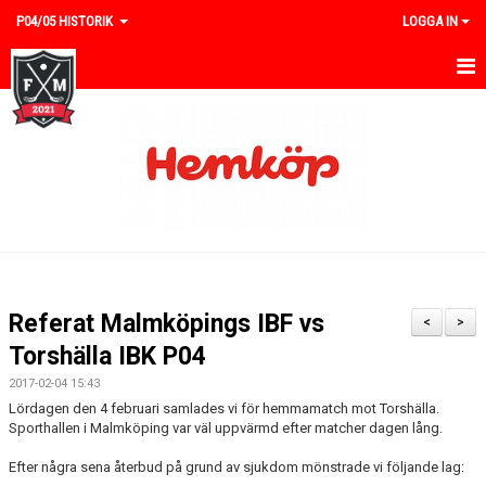
P04/05 HISTORIK
LOGGA IN
HEM
NYHETER
KALENDER
TRUPPEN
GÄSTBOK
Referat Malmköpings IBF vs
<
>
BILDGALLERI
Torshälla IBK P04
2017-02-04 15:43
DOKUMENT
Lördagen den 4 februari samlades vi för hemmamatch mot Torshälla.
Sporthallen i Malmköping var väl uppvärmd efter matcher dagen lång.
KONTAKT
Efter några sena återbud på grund av sjukdom mönstrade vi följande lag:
MATCHER