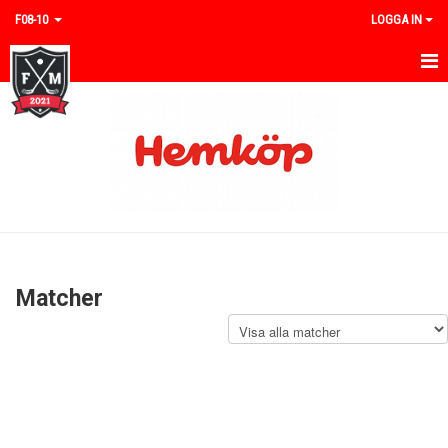
F08-10
LOGGA IN
HEM
NYHETER
KALENDER
MATCHER
TRUPPEN
Matcher
BILDGALLERI
DOKUMENT
KONTAKT