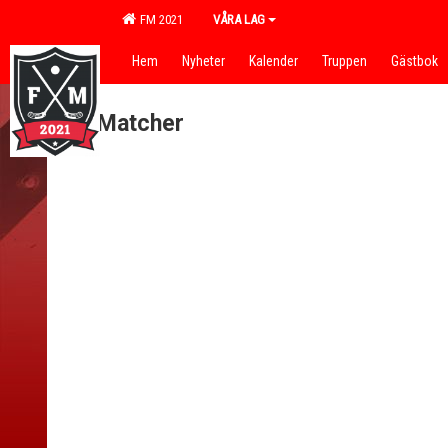
FM 2021
VÅRA LAG
Hem
Nyheter
Kalender
Truppen
Gästbok
Matcher