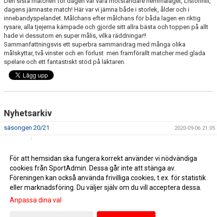
Den sista matchen för dagen var våra motståndare hemmalaget, Listonhill,
dagens jämnaste match! Här var vi jämna både i storlek, ålder och i
innebandyspelandet. Målchans efter målchans för båda lagen en riktig
rysare, alla tjejerna kämpade och gjorde sitt allra bästa och toppen på allt
hade vi dessutom en super målis, vilka räddningar!!
Sammanfattningsvis ett superbra sammandrag med många olika
målskyttar, två vinster och en förlust men framförallt matcher med glada
spelare och ett fantastiskt stöd på läktaren.
Nyhetsarkiv
säsongen 20/21
2020-09-06 21:05
Sammandrag 10/11-19
2019-11-14 10:24
FÖRSTA TRÄNINGEN
2018-10-09 18:56
För att hemsidan ska fungera korrekt använder vi nödvändiga
cookies från SportAdmin. Dessa går inte att stänga av.
Nu startar vi ett lag för flickor födda 2008-2010
2018-10-04 19:32
Föreningen kan också använda frivilliga cookies, t.ex. för statistik
eller marknadsföring. Du väljer själv om du vill acceptera dessa.
Anpassa dina val
Cookie-inställningar
Gå till Webbversion