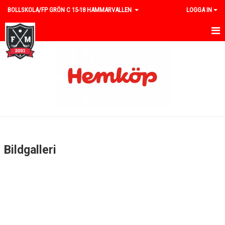
BOLLSKOLA/FP GRÖN C 15-18 HAMMARVALLEN
LOGGA IN
HEM
NYHETER
KALENDER
MATCHER
TRUPPEN
Bildgalleri
BILDGALLERI
DOKUMENT
KONTAKT