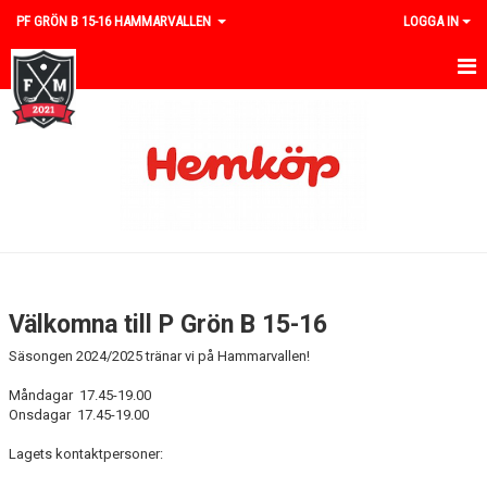
PF GRÖN B 15-16 HAMMARVALLEN
LOGGA IN
HEM
NYHETER
KALENDER
MATCHER
TRUPPEN
Välkomna till P Grön B 15-16
BILDGALLERI
Säsongen 2024/2025 tränar vi på Hammarvallen!
DOKUMENT
Måndagar 17.45-19.00
Onsdagar 17.45-19.00
KONTAKT
Lagets kontaktpersoner: