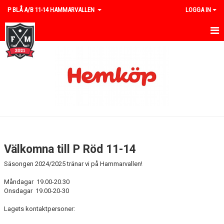
P BLÅ A/B 11-14 HAMMARVALLEN
LOGGA IN
HEM
NYHETER
KALENDER
MATCHER
TRUPPEN
Välkomna till P Röd 11-14
BILDGALLERI
Säsongen 2024/2025 tränar vi på Hammarvallen!
DOKUMENT
Måndagar 19.00-20.30
Onsdagar 19.00-20-30
KONTAKT
Lagets kontaktpersoner: