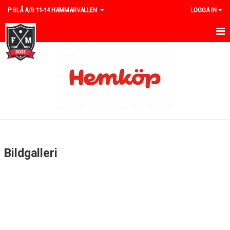
P BLÅ A/B 11-14 HAMMARVALLEN
LOGGA IN
HEM
NYHETER
KALENDER
MATCHER
TRUPPEN
Bildgalleri
BILDGALLERI
DOKUMENT
KONTAKT