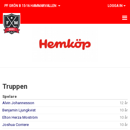
PF GRÖN B 15-16 HAMMARVALLEN
LOGGA IN
HEM
NYHETER
KALENDER
MATCHER
TRUPPEN
Truppen
BILDGALLERI
Spelare
Alvin Johannesson
12 år
DOKUMENT
Benjamin Ljungkvist
10 år
KONTAKT
Elton Herza Moström
10 år
Joshua Corriere
10 år