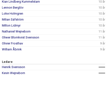
Kian Lindberg Kummelstam
10 år
Lennon Berglöv
10 år
Loke Holmgren
10 år
Milian Säfström
10 år
Milton Lidmyr
10 år
Nathaniel Wejneborn
11 år
Oliwer Blomkvist Svensson
11 år
Olivier Frosthav
9 år
William Åbrink
9 år
Ledare
Henrik Svensson
Kevin Wejneborn