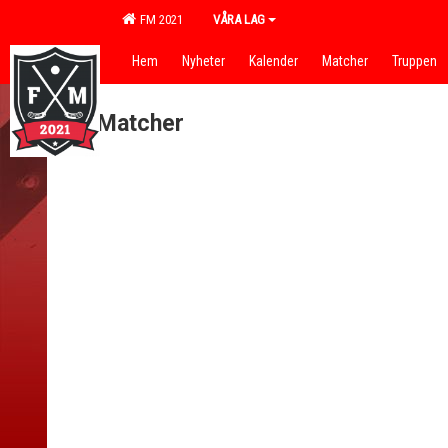
FM 2021
VÅRA LAG
Hem
Nyheter
Kalender
Matcher
Truppen
Matcher