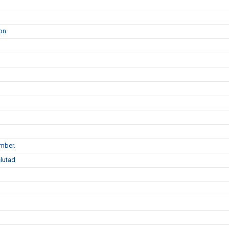
on
ember.
slutad