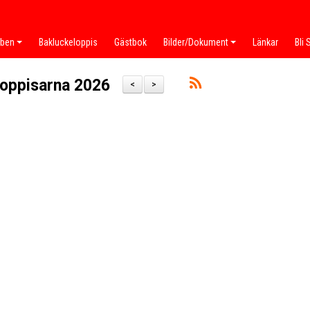
bben
Bakluckeloppis
Gästbok
Bilder/Dokument
Länkar
Bli
loppisarna 2026
<
>