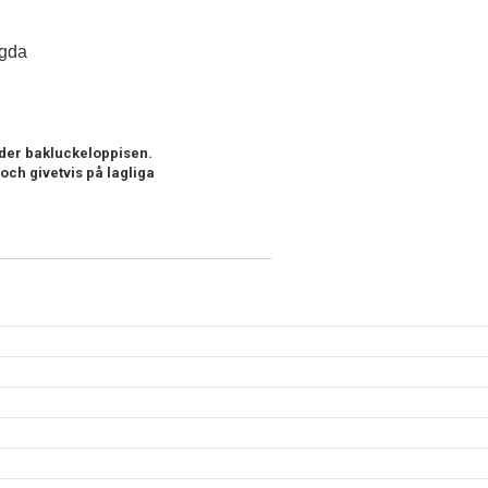
ngda
der bakluckeloppisen.
ch givetvis på lagliga