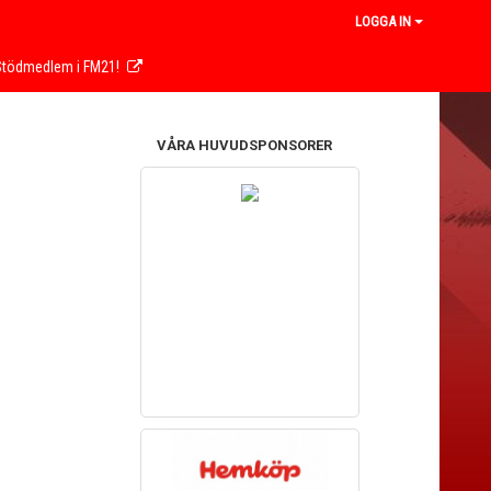
LOGGA IN
 Stödmedlem i FM21!
VÅRA HUVUDSPONSORER