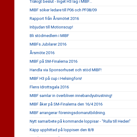
Tråkigt beslut - Inget H3 lag i MIBF...
MIBF söker ledare till P06 och PF08/09
Rapport från Årsmötet 2016
Inbjudan till Motionscup!
Bli stödmedlem i MIBF
MIBFs Jubilarer 2016
Årsmöte 2016
MIBF på SM-Finalerna 2016
Handla via Sponsorhuset och stöd MIBF!
MIBF H3 på cup i Helsingfors!
Flens Idrottsgala 2016
MIBF samlar in överbliven innebandyutrustning!
MIBF åker på SM-Finalerna den 16/4 2016
MIBF arrangerar föreningsdomarutbildning.
Nytt samarbete på kommande loppisar - "Rulla till Heden"
Käpp upphittad på loppisen den 8/8