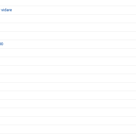
 vidare
00