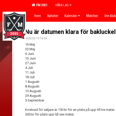
FM 2021
VÅRA LAG
Hem
Nyheter
Kalender
Matcher
Om klu
Nu är datumen klara för baklucke
2026-02-19 14:54
16 Maj
23 Maj
6 Juni
13 Juni
27 Juni
4 Juli
11 Juli
18 Juli
1 Augusti
8 Augusti
15 Augusti
29 Augusti
5 September
Kostnad för säljare är 150 kr för en plats på upp till tre meter.
300 kr för plats upp till sex meter.