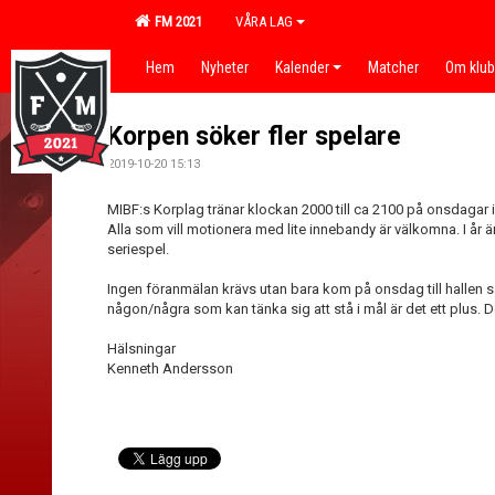
FM 2021
VÅRA LAG
Hem
Nyheter
Kalender
Matcher
Om klu
Korpen söker fler spelare
2019-10-20 15:13
MIBF:s Korplag tränar klockan 2000 till ca 2100 på onsdagar 
Alla som vill motionera med lite innebandy är välkomna. I år ä
seriespel.
Ingen föranmälan krävs utan bara kom på onsdag till hallen så
någon/några som kan tänka sig att stå i mål är det ett plus. De
Hälsningar
Kenneth Andersson