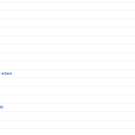
 vidare
00