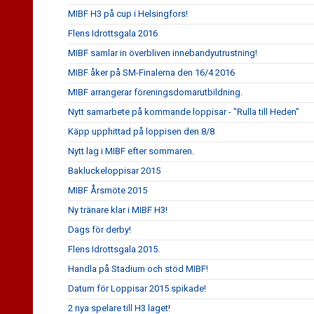
MIBF H3 på cup i Helsingfors!
Flens Idrottsgala 2016
MIBF samlar in överbliven innebandyutrustning!
MIBF åker på SM-Finalerna den 16/4 2016
MIBF arrangerar föreningsdomarutbildning.
Nytt samarbete på kommande loppisar - "Rulla till Heden"
Käpp upphittad på loppisen den 8/8
Nytt lag i MIBF efter sommaren.
Bakluckeloppisar 2015
MIBF Årsmöte 2015
Ny tränare klar i MIBF H3!
Dags för derby!
Flens Idrottsgala 2015.
Handla på Stadium och stöd MIBF!
Datum för Loppisar 2015 spikade!
2 nya spelare till H3 laget!