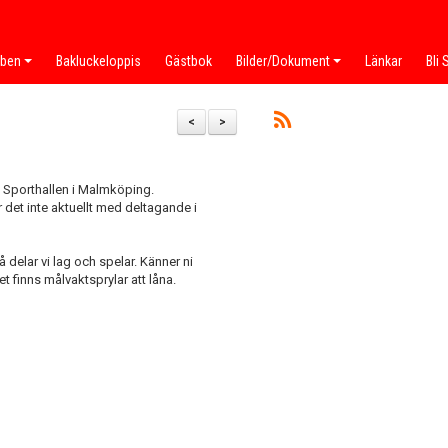
bben
Bakluckeloppis
Gästbok
Bilder/Dokument
Länkar
Bli
<
>
i Sporthallen i Malmköping.
r det inte aktuellt med deltagande i
 delar vi lag och spelar. Känner ni
t finns målvaktsprylar att låna.