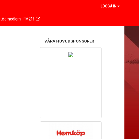
LOGGA IN
 Stödmedlem i FM21!
VÅRA HUVUDSPONSORER