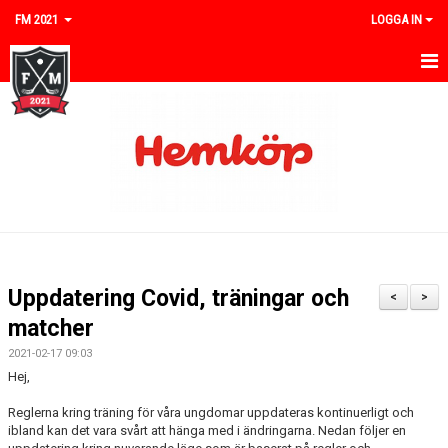
FM 2021
LOGGA IN
HEM
NYHETER
KALENDER
MATCHER
OM KLUBBEN
Uppdatering Covid, träningar och
<
>
BAKLUCKELOPPIS
matcher
2021-02-17 09:03
GÄSTBOK
Hej,
BILDER/DOKUMENT
Reglerna kring träning för våra ungdomar uppdateras kontinuerligt och
ibland kan det vara svårt att hänga med i ändringarna. Nedan följer en