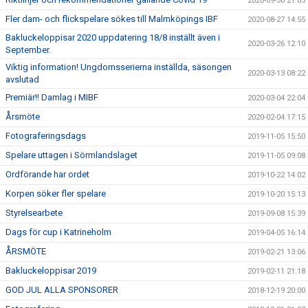
2020-09-30 21:05
Fler dam- och flickspelare sökes till Malmköpings IBF
2020-08-27 14:55
Bakluckeloppisar 2020 uppdatering 18/8 inställt även i
2020-03-26 12:10
September.
Viktig information! Ungdomsserierna inställda, säsongen
2020-03-13 08:22
avslutad
Premiär!! Damlag i MIBF
2020-03-04 22:04
Årsmöte
2020-02-04 17:15
Fotograferingsdags
2019-11-05 15:50
Spelare uttagen i Sörmlandslaget
2019-11-05 09:08
Ordförande har ordet
2019-10-22 14:02
Korpen söker fler spelare
2019-10-20 15:13
Styrelsearbete
2019-09-08 15:39
Dags för cup i Katrineholm
2019-04-05 16:14
ÅRSMÖTE
2019-02-21 13:06
Bakluckeloppisar 2019
2019-02-11 21:18
GOD JUL ALLA SPONSORER
2018-12-19 20:00