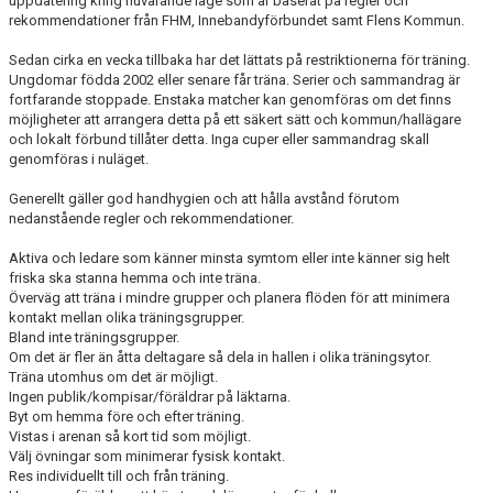
uppdatering kring nuvarande läge som är baserat på regler och
LÄNKAR
rekommendationer från FHM, Innebandyförbundet samt Flens Kommun.
BLI STÖDMEDLEM I FM21!
Sedan cirka en vecka tillbaka har det lättats på restriktionerna för träning.
Ungdomar födda 2002 eller senare får träna. Serier och sammandrag är
fortfarande stoppade. Enstaka matcher kan genomföras om det finns
möjligheter att arrangera detta på ett säkert sätt och kommun/hallägare
och lokalt förbund tillåter detta. Inga cuper eller sammandrag skall
genomföras i nuläget.
Generellt gäller god handhygien och att hålla avstånd förutom
nedanstående regler och rekommendationer.
Aktiva och ledare som känner minsta symtom eller inte känner sig helt
friska ska stanna hemma och inte träna.
Överväg att träna i mindre grupper och planera flöden för att minimera
kontakt mellan olika träningsgrupper.
Bland inte träningsgrupper.
Om det är fler än åtta deltagare så dela in hallen i olika träningsytor.
Träna utomhus om det är möjligt.
Ingen publik/kompisar/föräldrar på läktarna.
Byt om hemma före och efter träning.
Vistas i arenan så kort tid som möjligt.
Välj övningar som minimerar fysisk kontakt.
Res individuellt till och från träning.