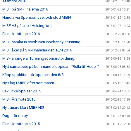
Årsmöte 2016
2016-02-03 10:48
MIBF på SM-Finalerna 2016
2016-01-22 10:21
Handla via Sponsorhuset och stöd MIBF!
2016-01-12 12:38
MIBF H3 på cup i Helsingfors!
2016-01-07 10:03
Flens Idrottsgala 2016
2015-12-29 09:36
MIBF samlar in överbliven innebandyutrustning!
2015-12-13 11:28
MIBF åker på SM-Finalerna den 16/4 2016
2015-12-09 07:54
MIBF arrangerar föreningsdomarutbildning.
2015-09-16 18:54
Nytt samarbete på kommande loppisar - "Rulla till Heden"
2015-08-28 08:32
Käpp upphittad på loppisen den 8/8
2015-08-17 11:29
Nytt lag i MIBF efter sommaren.
2015-05-19 19:45
Bakluckeloppisar 2015
2015-04-24 18:35
MIBF Årsmöte 2015
2015-02-16 17:28
Ny tränare klar i MIBF H3!
2015-02-12 20:12
Dags för derby!
2015-01-28 09:18
Flens Idrottsgala 2015.
2015-01-12 12:50