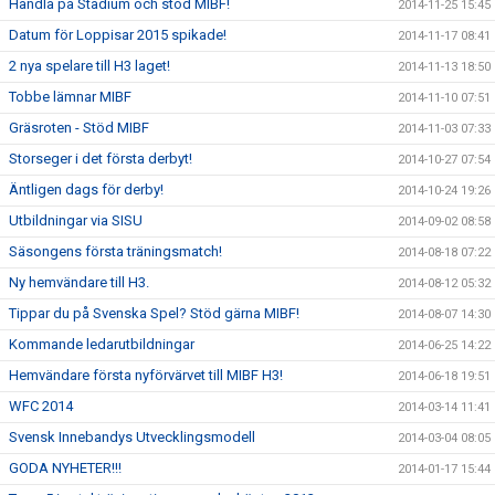
Handla på Stadium och stöd MIBF!
2014-11-25 15:45
Datum för Loppisar 2015 spikade!
2014-11-17 08:41
2 nya spelare till H3 laget!
2014-11-13 18:50
Tobbe lämnar MIBF
2014-11-10 07:51
Gräsroten - Stöd MIBF
2014-11-03 07:33
Storseger i det första derbyt!
2014-10-27 07:54
Äntligen dags för derby!
2014-10-24 19:26
Utbildningar via SISU
2014-09-02 08:58
Säsongens första träningsmatch!
2014-08-18 07:22
Ny hemvändare till H3.
2014-08-12 05:32
Tippar du på Svenska Spel? Stöd gärna MIBF!
2014-08-07 14:30
Kommande ledarutbildningar
2014-06-25 14:22
Hemvändare första nyförvärvet till MIBF H3!
2014-06-18 19:51
WFC 2014
2014-03-14 11:41
Svensk Innebandys Utvecklingsmodell
2014-03-04 08:05
GODA NYHETER!!!
2014-01-17 15:44