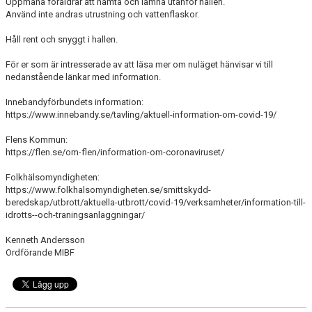
Uppmana föräldrar att hämta och lämna utanför hallen.
Använd inte andras utrustning och vattenflaskor.
Håll rent och snyggt i hallen.
För er som är intresserade av att läsa mer om nuläget hänvisar vi till
nedanstående länkar med information.
Innebandyförbundets information:
https://www.innebandy.se/tavling/aktuell-information-om-covid-19/
Flens Kommun:
https://flen.se/om-flen/information-om-coronaviruset/
Folkhälsomyndigheten:
https://www.folkhalsomyndigheten.se/smittskydd-
beredskap/utbrott/aktuella-utbrott/covid-19/verksamheter/information-till-
idrotts--och-traningsanlaggningar/
Kenneth Andersson
Ordförande MIBF