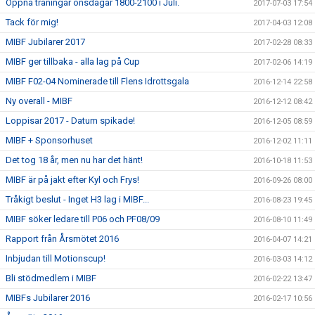
Öppna träningar onsdagar 1800-2100 i Juli.
2017-07-03 17:54
Tack för mig!
2017-04-03 12:08
MIBF Jubilarer 2017
2017-02-28 08:33
MIBF ger tillbaka - alla lag på Cup
2017-02-06 14:19
MIBF F02-04 Nominerade till Flens Idrottsgala
2016-12-14 22:58
Ny overall - MIBF
2016-12-12 08:42
Loppisar 2017 - Datum spikade!
2016-12-05 08:59
MIBF + Sponsorhuset
2016-12-02 11:11
Det tog 18 år, men nu har det hänt!
2016-10-18 11:53
MIBF är på jakt efter Kyl och Frys!
2016-09-26 08:00
Tråkigt beslut - Inget H3 lag i MIBF...
2016-08-23 19:45
MIBF söker ledare till P06 och PF08/09
2016-08-10 11:49
Rapport från Årsmötet 2016
2016-04-07 14:21
Inbjudan till Motionscup!
2016-03-03 14:12
Bli stödmedlem i MIBF
2016-02-22 13:47
MIBFs Jubilarer 2016
2016-02-17 10:56